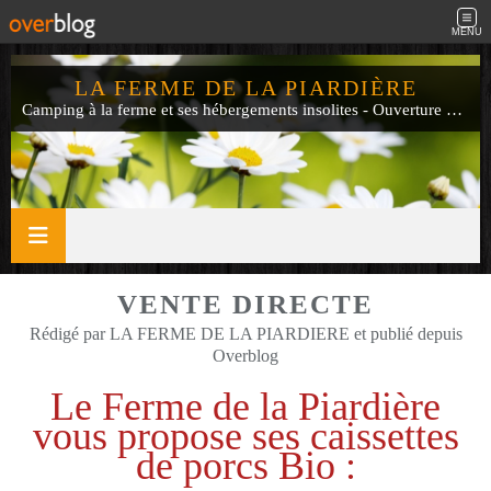
MENU
LA FERME DE LA PIARDIÈRE
Camping à la ferme et ses hébergements insolites - Ouverture de mi-avril à fin septembre
VENTE DIRECTE
Rédigé par LA FERME DE LA PIARDIERE et publié depuis
Overblog
Le Ferme de la Piardière
vous propose ses caissettes
de porcs Bio :