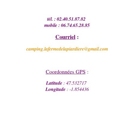
tél. : 02.40.51.87.82
mobile : 06.74.65.28.85
Courriel
:
camping.lafermedelapiardiere@gmail.com
Coordonnées GPS
:
Latitude
: 47.532717
Longitude
: -1.854436